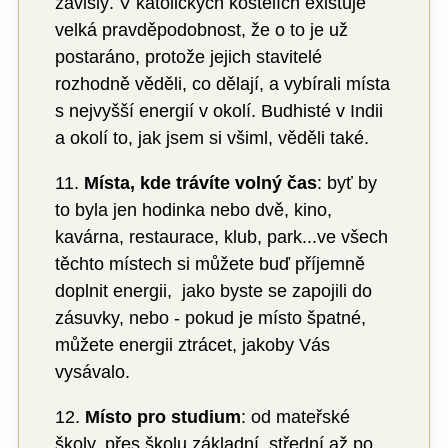
závislý. V katolických kostelích existuje
velká pravděpodobnost, že o to je už
postaráno, protože jejich stavitelé
rozhodně věděli, co dělají, a vybírali místa
s nejvyšší energií v okolí. Budhisté v Indii
a okolí to, jak jsem si všiml, věděli také.
11.
Místa, kde trávíte volný čas
: byť by
to byla jen hodinka nebo dvě, kino,
kavárna, restaurace, klub, park...ve všech
těchto místech si můžete buď příjemně
doplnit energii, jako byste se zapojili do
zásuvky, nebo - pokud je místo špatné,
můžete energii ztrácet, jakoby Vás
vysávalo.
12.
Místo pro studium
: od mateřské
školy, přes školu základní, střední až po