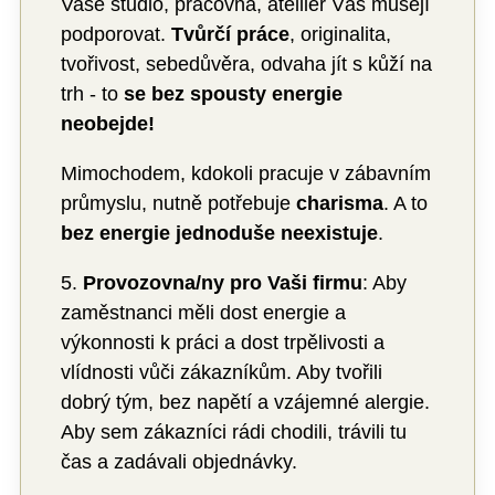
Vaše studio, pracovna, atellier Vás musejí
podporovat.
Tvůrčí práce
, originalita,
tvořivost, sebedůvěra, odvaha jít s kůží na
trh - to
se bez spousty energie
neobejde!
Mimochodem, kdokoli pracuje v zábavním
průmyslu, nutně potřebuje
charisma
. A to
bez energie jednoduše neexistuje
.
5.
Provozovna/ny pro Vaši firmu
: Aby
zaměstnanci měli dost energie a
výkonnosti k práci a dost trpělivosti a
vlídnosti vůči zákazníkům. Aby tvořili
dobrý tým, bez napětí a vzájemné alergie.
Aby sem zákazníci rádi chodili, trávili tu
čas a zadávali objednávky.