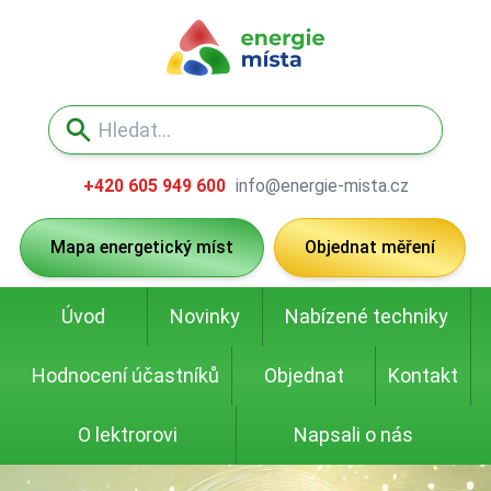
+420 605 949 600
info@energie-mista.cz
Mapa energetický míst
Objednat měření
Úvod
Novinky
Nabízené techniky
Hodnocení účastníků
Objednat
Kontakt
O lektrorovi
Napsali o nás