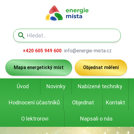
+420 605 949 600
info@energie-mista.cz
Mapa energetický míst
Objednat měření
Úvod
Novinky
Nabízené techniky
Hodnocení účastníků
Objednat
Kontakt
O lektrorovi
Napsali o nás