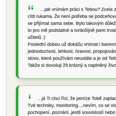
…jak vnímám práci s Tebou? Zcela zás
cítit rukama. Že není potřeba se podceňovat,
se přijímat sama sebe. Bylo takovým důleži
to pro mě podstatné a tvrdošíjně jsem trva
učitelů :)
Poslední dobou už dokážu vnímat i barevné 
jednoduchost, lehkost, hravost, propojován
slovo, které používám neustále a je od Te
Takže si dovoluji žít krásný a naplněný živo
...já Ti chci říct, že peníze Tobě zapl
Tvé techniky, monitoring....nevím, co se vla
pochopení, poznání..jestli souvislostí neb