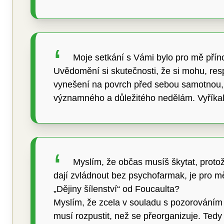
Moje setkání s Vámi bylo pro mě pří
Uvědomění si skutečnosti, že si mohu, resp.
vynešení na povrch před sebou samotnou, 
významného a důležitého nedělám. Vyříka
Myslím, že občas musíš škytat, protože
dají zvládnout bez psychofarmak, je pro mě
„Dějiny šílenství“ od Foucaulta?
Myslím, že zcela v souladu s pozorováním 
musí rozpustit, než se přeorganizuje. Tedy 