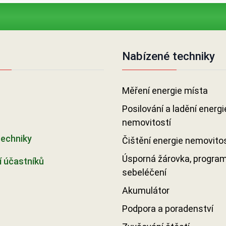
Nabízené techniky
Měření energie místa
Posilování a ladění energi
nemovitostí
techniky
Čištění energie nemovitos
Úsporná žárovka, progra
 účastníků
sebeléčení
Akumulátor
Podpora a poradenství