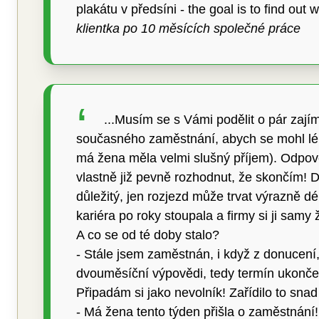
plakátu v předsíni - the goal is to find out 
klientka po 10 měsících společné práce
...Musím se s Vámi podělit o pár zaj
současného zaměstnání, abych se mohl lépe
má žena měla velmi slušný příjem). Odpově
vlastně již pevně rozhodnut, že skončím! D
důležitý, jen rozjezd může trvat výrazně d
kariéra po roky stoupala a firmy si ji sam
A co se od té doby stalo?
- Stále jsem zaměstnán, i když z donucen
dvouměsíční výpovědi, tedy termín ukončen
Připadám si jako nevolník! Zařídilo to s
- Má žena tento týden přišla o zaměstnání!