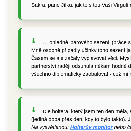
Sakra, pane Jílku, jak to s tou Vaší Virgulí
… ohledně 'párového sezení' (práce s a
Mně osobně připadly účinky toho sezení j
Časem se ale začaly vyplavovat věci. Mysl
partnerství raději odsunula někam hodně d
všechno diplomaticky zaobalovat - což mi n
Dle holtera, který jsem ten den měla,
(jediná doba přes den, kdy to bylo takto).
Na vysvětlenou:
Holterův monitor
nebo čas