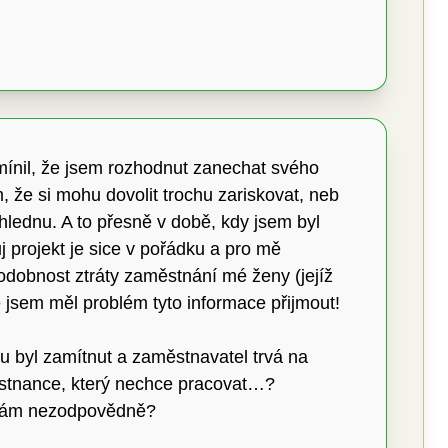
mínil, že jsem rozhodnut zanechat svého
 že si mohu dovolit trochu zariskovat, neb
lednu. A to přesně v době, kdy jsem byl
j projekt je sice v pořádku a pro mě
podobnost ztráty zaměstnání mé ženy (jejíž
ě jsem měl problém tyto informace přijmout!
 byl zamítnut a zaměstnavatel trvá na
městnance, který nechce pracovat…?
hovám nezodpovědně?