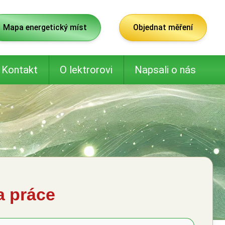
Mapa energetický míst
Objednat měření
Kontakt
O lektrorovi
Napsali o nás
a práce