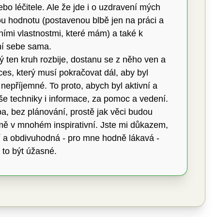
o léčitele. Ale že jde i o uzdravení mých
nou hodnotu (postavenou blbě jen na práci a
ními vlastnostmi, které mám) a také k
ání sebe sama.
ý ten kruh rozbije, dostanu se z něho ven a
es, který musí pokračovat dál, aby byl
epříjemné. To proto, abych byl aktivní a
Vaše techniky i informace, za pomoc a vedení.
ba, bez plánování, prostě jak věci budou
o mě v mnohém inspirativní. Jste mi důkazem,
ní a obdivuhodná - pro mne hodně lákavá -
 to být úžasné.