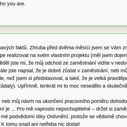
who you are.
ímavých faktů. Zhruba před dvěma měsíci jsem se Vám z
 realizovat na svém vlastním projektu (měl jsem dojem,
děl jste mi, že můj odchod ze zaměstnání vidíte v nedoh
ále jste napsal, že je dobré zůstat v zaměstnání, neb mů
éle, než jsem si představoval, a také, že je velká pravdě
y žádaly). Upřímně, tenkrát mi to moc nesedělo a skutečn
í, neb můj návrh na ukončení pracovního poměru dohodou
í je ... Pro mě naprosto nepochopitelné – držet si za
nad mé podvědomí díky Ovlivnění, protože se vědomě c
 K tomu snad ani netřeba nic dodat!