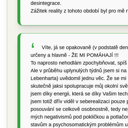
desintegrace.
Zážitek reality z tohoto období byl pro mě
Víte, já se opakovaně (v podstatě denn
určeny a hlavně - ŽE MI POMÁHAJÍ !!!
To naprosto nehodlám zpochybňovat, spíš 
Ale v průběhu uplynulých týdnů jsem si n
Lebenharta) uvědomil jednu věc. Že se mi n
skutečně jaksi spolupracuje můj okolní svě
jsem díky energii, která se díky Vašim tec
jsem totiž dřív viděl v seberealizaci pouze
posouvání se celkově osobnostně, tedy nej
mých negativismů pod pokličkou a potlačo
stavům a psychosomatickým problémům uka