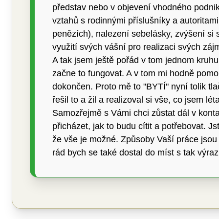
představ nebo v objevení vhodného podnika
vztahů s rodinnými příslušníky a autoritam
penězích), nalezení sebelásky, zvýšení si 
využití svých vášní pro realizaci svých záj
A tak jsem ještě pořád v tom jednom kruhu.
začne to fungovat. A v tom mi hodně pomohl
dokončen. Proto mě to "BYTÍ" nyní tolik t
řešil to a žil a realizoval si vše, co jsem
Samozřejmě s Vámi chci zůstat dál v kontak
přicházet, jak to budu cítit a potřebovat.
že vše je možné. Způsoby Vaší práce jsou 
rád bych se také dostal do míst s tak výra