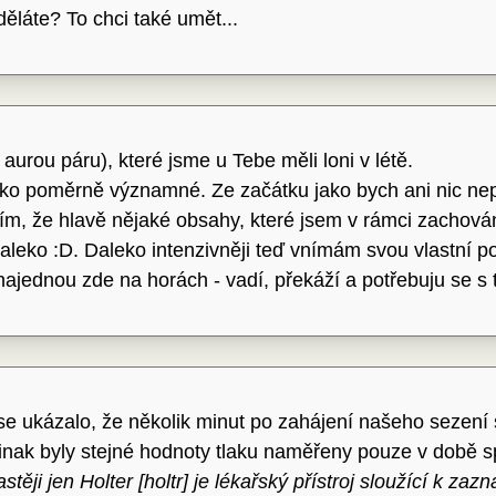
 děláte? To chci také umět...
urou páru), které jsme u Tebe měli loni v létě.
ako poměrně významné. Ze začátku jako bych ani nic nep
ím, že hlavě nějaké obsahy, které jsem v rámci zachová
aleko :D. Daleko intenzivněji teď vnímám svou vlastní p
ajednou zde na horách - vadí, překáží a potřebuju se s 
 se ukázalo, že několik minut po zahájení našeho sezení
 Jinak byly stejné hodnoty tlaku naměřeny pouze v době 
těji jen Holter [holtr] je lékařský přístroj sloužící k za