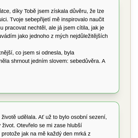
tce, díky Tobě jsem získala důvěru, že lze
ici. Tvoje sebepřijetí mě inspirovalo naučit
racovat nechtěl, ale já jsem cítila, jak je
 uvádím jako jednoho z mých nejdůležitějších
ější, co jsem si odnesla, byla
o měla shrnout jedním slovem: sebedůvěra. A
v životě udělala. Ať už to bylo osobní sezení,
 v život. Otevřelo se mi zase hlubší
í, protože jak na mě každý den mrká z