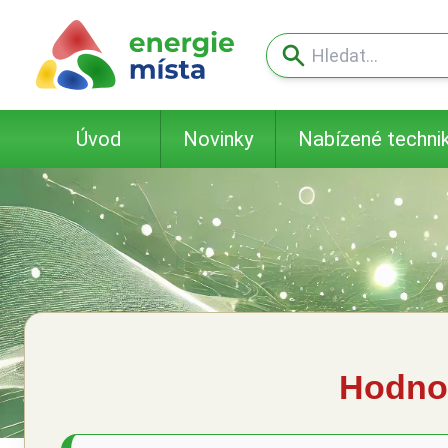
Úvod
Novinky
Nabízené techni
Hodnoc