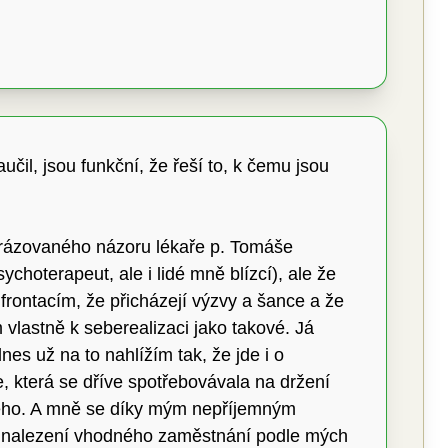
čil, jsou funkční, že řeší to, k čemu jsou
rázovaného názoru lékaře p. Tomáše
hoterapeut, ale i lidé mně blízcí), ale že
nfrontacím, že přicházejí výzvy a šance a že
 vlastně k seberealizaci jako takové. Já
nes už na to nahlížím tak, že jde i o
, která se dříve spotřebovávala na držení
ného. A mně se díky mým nepříjemným
a nalezení vhodného zaměstnání podle mých