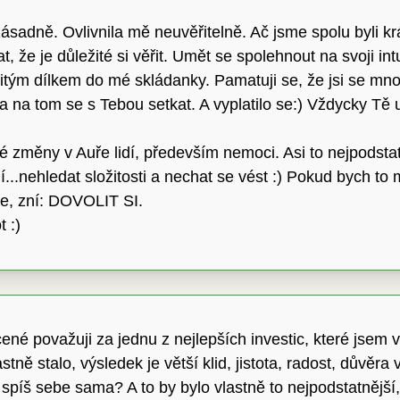
adně. Ovlivnila mě neuvěřitelně. Ač jsme spolu byli krá
 že je důležité si věřit. Umět se spolehnout na svoji intu
tým dílkem do mé skládanky. Pamatuji se, že jsi se mnou p
la na tom se s Tebou setkat. A vyplatilo se:) Vždycky Tě
změny v Auře lidí, především nemoci. Asi to nejpodstatn
í...nehledat složitosti a nechat se vést :) Pokud bych t
be, zní: DOVOLIT SI.
t :)
acené považuji za jednu z nejlepších investic, které jsem 
stně stalo, výsledek je větší klid, jistota, radost, důvěra
o spíš sebe sama? A to by bylo vlastně to nejpodstatnějš