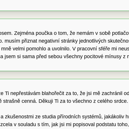
nosem. Zejména poučka o tom, že nemám v sobě potlačo
 musím přiznat negativní stránky jednotlivých skutečnost
mně velmi pomohlo a uvolnilo. V pracovní sféře mi neus
la jsem si sama před sebou všechny pocitové mínusy z 
 Ti nepřestávám blahořečit za to, že jsi mě zachránil od
 strašně cenná. Děkuji Ti za to všechno z celého srdce. 
a zkušenostmi ze studia přírodních systémů, jakákoliv h
zcela v souladu s tím, jak jsi mi popisoval podstatu toh