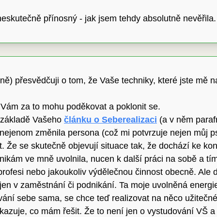
 neskutečně přínosný - jak jsem tehdy absolutně nevěřila.
ě) přesvědčuji o tom, že Vaše techniky, které jste mě nau
Vám za to mohu poděkovat a poklonit se.
a základě Vašeho
článku o Seberealizaci
(a v něm paraf
ejenom změnila persona (což mi potvrzuje nejen můj psyc
t. Že se skutečně objevují situace tak, že dochází ke ko
hnikám ve mně uvolnila, nucen k další práci na sobě a tím
 profesi nebo jakoukoliv výdělečnou činnost obecně. Ale d
en v zaměstnání či podnikání. Ta moje uvolněná energie
vání sebe sama, se chce teď realizovat na něco užiteč
zuje, co mám řešit. Že to není jen o vystudování VŠ 