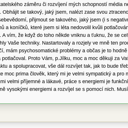
telského záměru či rozvíjení mých schopností média neb
i. Obhájit se takový, jaký jsem, nalézt zase svou ztrace
sebevědomí, přijmout se takového, jaký jsem (i s negativ
mů a koníčků, které jsem si léta nedovolil kvůli potlačov
 A vím, že když do toho někde vniknu a ťuknu, že se cel
y Vaše techniky. Nastartovaly a rozjely ve mně ten proc
lačí, mám psychosomatické problémy a občas je to hodně n
 léta potlačoval. Proto Vám, p.Jílku, moc a moc děkuji za 
tu a spolupracovat, vše dál rozvíjet tak, jak to bude tře
 Jste moc prima člověk, který mi je velmi sympatický a pr
mi velmi příjemné a lákavé, práce s energiemi je funkč
zně vysokými energiemi a rozvíjel se s pomocí nich. Musí