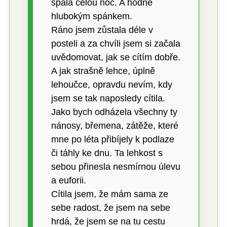
spala celou noc. A hodně
hlubokým spánkem.
Ráno jsem zůstala déle v
posteli a za chvíli jsem si začala
uvědomovat, jak se cítím dobře.
A jak strašně lehce, úplně
lehoučce, opravdu nevím, kdy
jsem se tak naposledy cítila.
Jako bych odházela všechny ty
nánosy, břemena, zátěže, které
mne po léta přibíjely k podlaze
či táhly ke dnu. Ta lehkost s
sebou přinesla nesmírnou úlevu
a euforii.
Cítila jsem, že mám sama ze
sebe radost, že jsem na sebe
hrdá, že jsem se na tu cestu