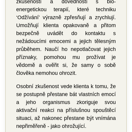
zkušeností a dovedností s bio-
energetickou terapií, které techniku
‘Odžívání’ výrazně zpřesňují a zrychlují.
Umožňují klienta opakovaně a přitom
bezpečně uvádět do kontaktu s
nežádoucími emocemi a jejich tělesným
průběhem. Naučí ho nepotlačovat jejich
příznaky, pomohou mu prožívat je
vědomě a ověřit si, že samy o sobě
člověka nemohou ohrozit.
Osobní zkušenost vede klienta k tomu, že
se postupně přestane bát vlastních emocí
a jeho organismus zkoriguje svou
aktivační reakci na příslušnou spouštěcí
situaci, až nakonec přestane být vnímána
nepřiměřeně - jako ohrožující.