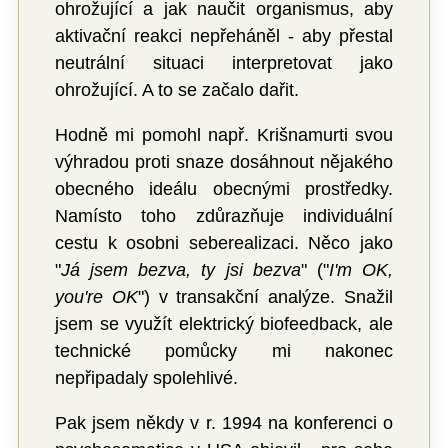
ohrožující a jak naučit organismus, aby
aktivační reakci nepřeháněl - aby přestal
neutrální situaci interpretovat jako
ohrožující. A to se začalo dařit.
Hodně mi pomohl např. Krišnamurti svou
výhradou proti snaze dosáhnout nějakého
obecného ideálu obecnými prostředky.
Namísto toho zdůrazňuje individuální
cestu k osobni seberealizaci. Něco jako
"
Já jsem bezva, ty jsi bezva
" ("
I'm OK,
you're OK
") v transakční analýze. Snažil
jsem se využít elektrický biofeedback, ale
technické pomůcky mi nakonec
nepřipadaly spolehlivé.
Pak jsem někdy v r. 1994 na konferenci o