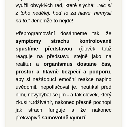
využil obvyklých rad, které slýchá: „
Nic si
z toho nedělej, hoď to za hlavu, nemysli
na to.
“ Jenomže to nejde!
Přeprogramování dosáhneme tak, že
symptomy strachu kontrolovaně
spustíme představou
(člověk totiž
reaguje na představu stejně jako na
realitu) a
organismus dostane čas,
prostor a hlavně bezpečí a podporu
,
aby si nežádoucí emoční reakce naplno
uvědomil, nepotlačoval je, neutíkal před
nimi, nevyhýbal se jim - a tak člověk, který
zkusí ‘Odžívání‘, nakonec přesně pochopí
jak strach funguje a že nakonec
překvapivě
samovolně vymizí
.