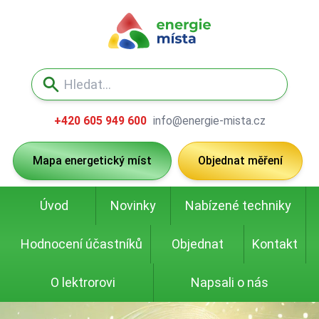
+420 605 949 600
info@energie-mista.cz
Mapa energetický míst
Objednat měření
Úvod
Novinky
Nabízené techniky
Hodnocení účastníků
Objednat
Kontakt
O lektrorovi
Napsali o nás