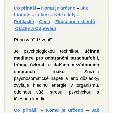
Co přináší
–
Komu je určeno
–
Jak
funguje
–
Lektor
–
Kde a kdy
–
Přihláška
–
Cena
–
Zkušenosti klientů
–
Otázky a Odpovědi
Přínosy "Odžívání"
Je psychologickou technikou
účinné
meditace pro odstranění strachu/fobií,
trémy, úzkosti a dalších nežádoucích
emočních reakcí
. Snižuje
psychosomatické napětí a jeho důsledky,
zvyšuje hladinu energie v organismu,
odolnost vůči stresu, psychickou a
tělesnou kondici.
Co přináší
–
Komu je určeno
–
Jak