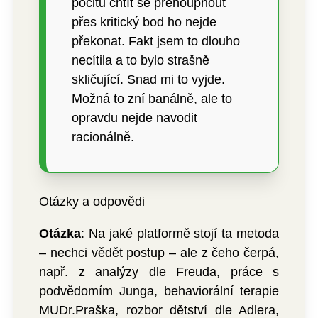
pocitu chtít se přehoupnout
přes kritický bod ho nejde
překonat. Fakt jsem to dlouho
necítila a to bylo strašně
skličující. Snad mi to vyjde.
Možná to zní banálně, ale to
opravdu nejde navodit
racionálně.
Otázky a odpovědi
Otázka
: Na jaké platformě stojí ta metoda
– nechci vědět postup – ale z čeho čerpá,
např. z analýzy dle Freuda, práce s
podvědomím Junga, behaviorální terapie
MUDr.Praška, rozbor dětství dle Adlera,