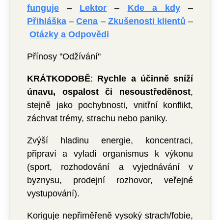
funguje
–
Lektor
–
Kde a kdy
–
Přihláška
–
Cena
–
Zkušenosti klientů
–
Otázky a Odpovědi
Přínosy "Odžívání"
KRÁTKODOBĚ
:
Rychle a účinně sníží
únavu, ospalost či nesoustředěnost
,
stejně jako pochybnosti, vnitřní konflikt,
záchvat trémy, strachu nebo paniky.
Zvýší hladinu energie, koncentraci,
připraví a vyladí organismus k výkonu
(sport, rozhodování a vyjednávání v
byznysu, prodejní rozhovor, veřejné
vystupování).
Koriguje nepřiměřeně vysoký strach/fobie,