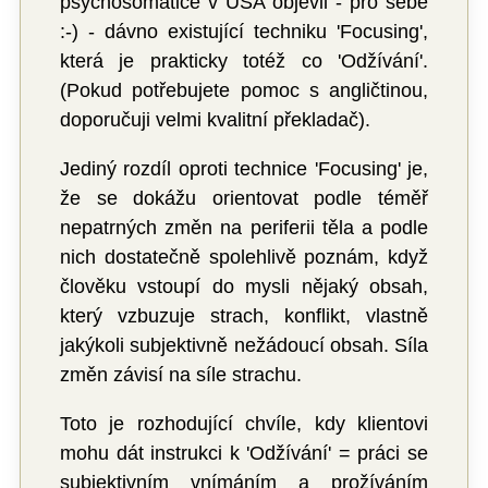
psychosomatice v USA objevil - pro sebe
:-) - dávno existující techniku 'Focusing',
která je prakticky totéž co 'Odžívání'.
(Pokud potřebujete pomoc s angličtinou,
doporučuji velmi kvalitní překladač).
Jediný rozdíl oproti technice 'Focusing' je,
že se dokážu orientovat podle téměř
nepatrných změn na periferii těla a podle
nich dostatečně spolehlivě poznám, když
člověku vstoupí do mysli nějaký obsah,
který vzbuzuje strach, konflikt, vlastně
jakýkoli subjektivně nežádoucí obsah. Síla
změn závisí na síle strachu.
Toto je rozhodující chvíle, kdy klientovi
mohu dát instrukci k 'Odžívání' = práci se
subjektivním vnímáním a prožíváním