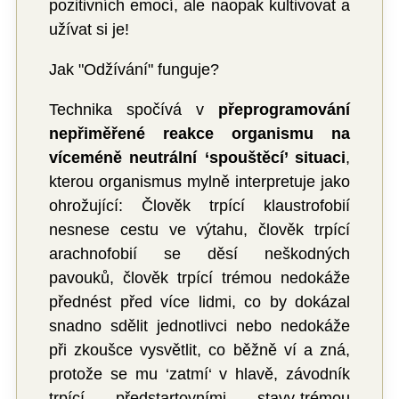
pozitivních emocí, ale naopak kultivovat a
užívat si je!
Jak "Odžívání" funguje?
Technika spočívá v
přeprogramování
nepřiměřené reakce organismu na
víceméně neutrální ‘spouštěcí’ situaci
,
kterou organismus mylně interpretuje jako
ohrožující: Člověk trpící klaustrofobií
nesnese cestu ve výtahu, člověk trpící
arachnofobií se děsí neškodných
pavouků, člověk trpící trémou nedokáže
přednést před více lidmi, co by dokázal
snadno sdělit jednotlivci nebo nedokáže
při zkoušce vysvětlit, co běžně ví a zná,
protože se mu ‘zatmí‘ v hlavě, závodník
trpící předstartovními stavy-trémou