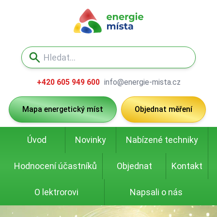
+420 605 949 600
info@energie-mista.cz
Mapa energetický míst
Objednat měření
Úvod
Novinky
Nabízené techniky
Hodnocení účastníků
Objednat
Kontakt
O lektrorovi
Napsali o nás