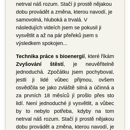
netrval náš rozum. Stačí ji prostě nějakou
dobu provádět a změna, kterou navodí, je
samovolná, hluboká a trvalá. V
následujích videích jsem se pokusil ji
vysvětlit a až na pár přeřeků jsem s
výsledkem spokojen...
Technika práce s bioenergií
, které říkám
Zvyšování štěstí
, je neuvěřitelně
jednoduchá. Zpočátku jsem pochyboval,
jestli ji lidé vůbec přijmou, ovšem
osvědčila se jako zvláště silná a účinná a
za prvních 18 měsíců jí prošlo přes sto
lidí. Není jednoduché ji vysvětlit, a vůbec
by to nebylo potřeba, kdyby na tom
netrval náš rozum. Stačí ji prostě nějakou
dobu provádět a změna, kterou navodí, je